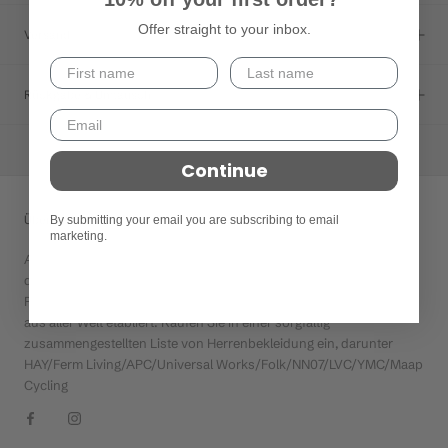
Offer straight to your inbox.
Versand
Rückgabe & Umtausch
Continue
Über Artikel.
By submitting your email you are subscribing to email
marketing.
Article wurde 2012 erstmals in Shoreditch eröffnet und hat sich in
den letzten 8 Jahren als wichtiges Londoner Einkaufsziel für
Premium-Herrenbekleidung und skandinavische Haushaltswaren
aus aller Welt etabliert. Kaufen Sie in einer sorgfältig
zusammengestellten Liste von Herrenbekleidung ein, darunter
HAY/Ferm Living/APC/Universal Works/Folk/NN07/LVC/YMC/Maap
Cycling