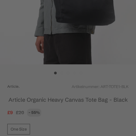
Article.
Artikelnummer:
ART-TOTE1-BLK
Article Organic Heavy Canvas Tote Bag - Black
£9
£20
- 55%
One Size