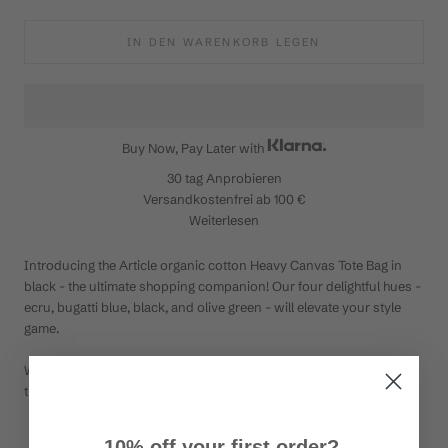
IN DEN WARENKORB LEGEN
Buy Now, Pay Later with
30 tag
Anprobieren
Versandkostenfrei ab 100 €
Weiterlesen
Introducing the Article organic cotton Heavy Canvas Tote Bag in
black - the ultimate shopping companion! Our four delightful hues -
ecru, bugatti blue, black, and olive green - will elevate your style
game.
With a sleek Article signature print and branded tab on the seam,
this tote bag is a must-have for any adventure!
10% off your first order?