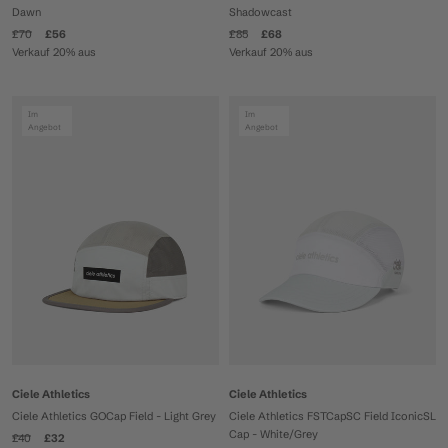
Dawn
Shadowcast
£70
£56
£85
£68
Verkauf 20% aus
Verkauf 20% aus
Im
Im
Angebot
Angebot
Ciele Athletics
Ciele Athletics
Ciele Athletics GOCap Field - Light Grey
Ciele Athletics FSTCapSC Field IconicSL
Cap - White/Grey
£40
£32