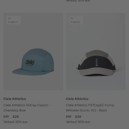
Verkauf 30% aus
Im
Im
Angebot
Angebot
Ciele Athletics
Ciele Athletics
Ciele Athletics FSTCapSC Comp
Ciele Athletics GOCap Classic -
Whitaker (Iconic VC) - Black
Chambray Blue
£40
£20
£40
£28
Verkauf 50% aus
Verkauf 30% aus