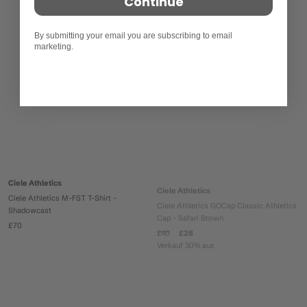
Continue
By submitting your email you are subscribing to email
marketing.
Ciele Athletics
Ciele Athletics
Ciele Athletics M-FST T-Shirt -
Ciele Athletics GOCap Classic Athletics
Shadowcast
Cap - Safari Brown
£70
£40
£28
Verkauf 30% aus
Ausverkauft