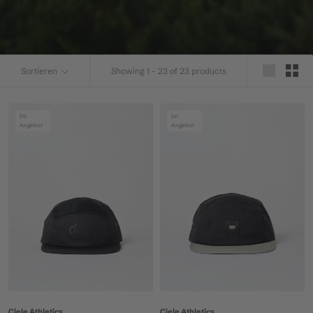
Sortieren
Showing 1 - 23 of 23 products
Im
Im
Angebot
Angebot
Ciele Athletics
Ciele Athletics