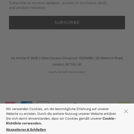
Subscribe to receive updates, access to exclusive deals,
and product releases.
SUBSCRIBE
t/a Article © 2026 | Urban Excess Group Ltd: 15054286 | 20 Wenlock Road,
London, N1 7GU UK
Liquify
Shopify Developers
Wir verwenden Cookies, um die bestmögliche Erfahrung auf unserer
Website zu erzielen. Durch die weitere Nutzung unserer Website erklären
Sie sich damit einverstanden, dass wir Cookies gemäß unserer
Cookie-
Richtlinie verwenden.
Akzeptieren & Schließen