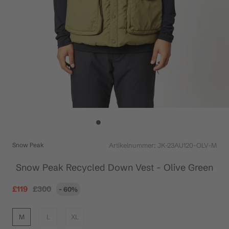
Snow Peak
Artikelnummer:
JK-23AU120-OLV-M
Snow Peak Recycled Down Vest - Olive Green
£119
£300
- 60%
M
L
XL