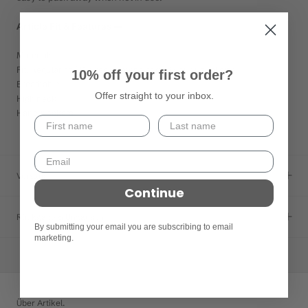
Article Fit & Features —
Material:
Fit: Regular fit / We recommend taking your usual size.
10% off your first order?
Breathable
Offer straight to your inbox.
High neck
Hand pockets
Versand
Continue
Rückgabe & Umtausch
By submitting your email you are subscribing to email
marketing.
Über Artikel.