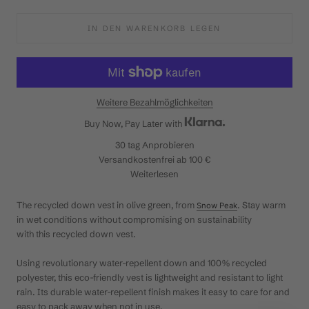
IN DEN WARENKORB LEGEN
Weitere Bezahlmöglichkeiten
Buy Now, Pay Later with
30 tag
Anprobieren
Versandkostenfrei ab 100 €
Weiterlesen
The recycled down vest in olive green, from
. Stay warm
Snow Peak
in wet conditions without compromising on sustainability
with this recycled down vest.
Using revolutionary water-repellent down and 100% recycled
polyester, this eco-friendly vest is lightweight and resistant to light
rain. Its durable water-repellent finish makes it easy to care for and
easy to pack away when not in use.