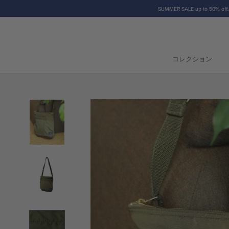
コ
SUMMER SALE up to 50% off.
ン
テ
ン
ツ
に
コレクション
コレクション
ス
キ
ッ
プ