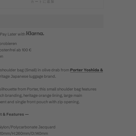
カートに追加
Pay Later with
probieren
stenfrei ab 100 €
en
shoulder bag (Small) in olive drab from
Porter Yoshida &
eritage Japanese luggage brand.
silhouette from Porter, this small shoulder bag features
ch branding, heritage orange lining, large main
nt and single front pouch with zip opening.
it & Features —
 Nylon/Polycarbonate Jacquard
:220mm/H:260mm/D:140mm