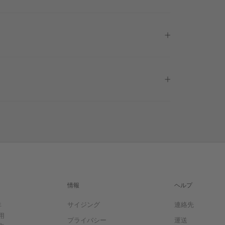
情報
ヘルプ
サイジング
連絡先
年
用
プライバシー
運送