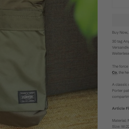
Buy Now, 
30 tag
An
Versandko
Weiterles
The force 
Co
, the h
A classic 
Porter pat
compartme
Article F
Material:
Size: W