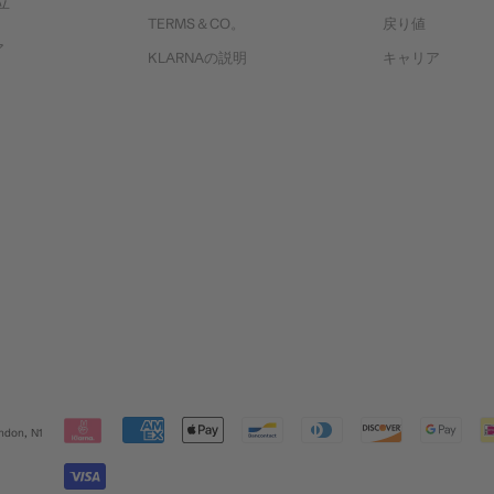
立
TERMS＆CO。
戻り値
ア
KLARNAの説明
キャリア
ndon, N1