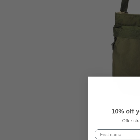
10% off y
Offer str