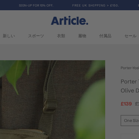
SIGN-UP FOR 10% OFF.
FREE UK SHIPPING > £150.
新しい
スポーツ
衣類
履物
付属品
セール
スポーツ
衣類
履物
セール
Porter-Yos
Porter
Olive 
£139
£
One Siz