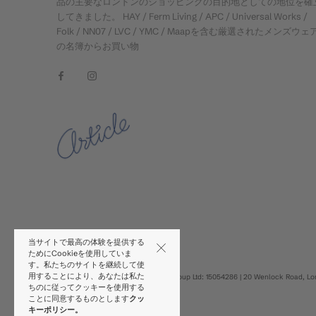
品の主要なロンドンのショッピングの目的地としての地位を確
してきました。 HAY / Ferm Living / APC / Universal Works /
Folk / NN07 / LVC / YMC / Maapを含む厳選されたメンズウェ
の名簿からお買い物
当サイトで最高の体験を提供する
ためにCookieを使用していま
す。私たちのサイトを継続して使
用することにより、あなたは私た
t/a Article © 2026 | Urban Excess Group Ltd: 15054286 | 20 Wenlock Road, Lo
ちのに従ってクッキーを使用する
7GU UK
ことに同意するものとします
クッ
Liquify
Shopify Developers
キーポリシー。