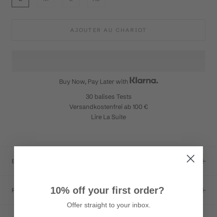
AJOUTER AU CHARIOT
Buy Now, Pay Later with
30 balises
Tests
Versandkostenfrei ab 100 €
Lire La Suite
Expédition
10% off your first order?
Retours et échanges
Offer straight to your inbox.