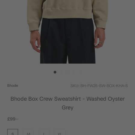
Bhode
SKU:
BH-FW25-SW-BOX-KHA-S
Bhode Box Crew Sweatshirt - Washed Oyster
Grey
£99
S
M
L
XL