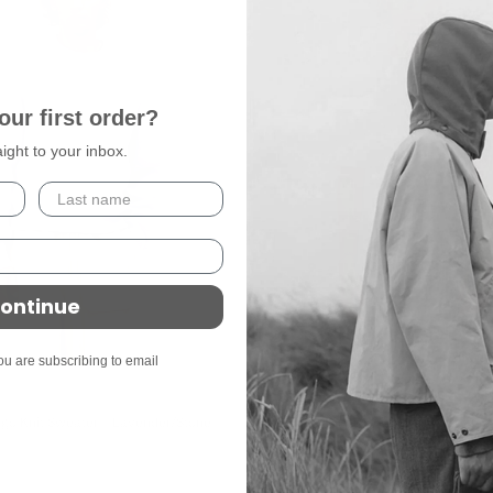
our first order?
aight to your inbox.
ontinue
ou are subscribing to email
RCOS
go Knit Sweater - Lavender/Stone
RCOS Climber JR T-Shirt - White
£65