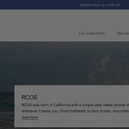
Aller
SUMMER SALE up to 50% off.
au
contenu
Les Collections
Nouve
Les Collections
RCOS
RCOS was born in California with a simple idea: make clothes t
wherever it takes you. From trailheads to taco trucks, mountain
Read More