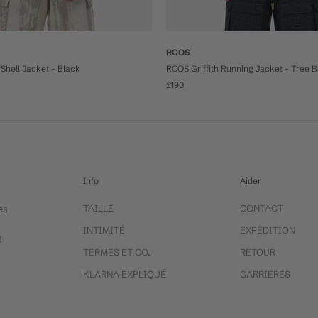
RCOS
Shell Jacket - Black
RCOS Griffith Running Jacket - Tree 
£190
Info
Aider
TAILLE
CONTACT
es
INTIMITÉ
EXPÉDITION
t
TERMES ET CO.
RETOUR
KLARNA EXPLIQUÉ
CARRIÈRES