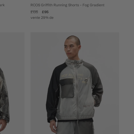
ark
RCOS Griffith Running Shorts - Fog Gradient
£135
£95
vente 29% de