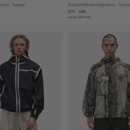
orak - Sulphur
RCOS Griffith Running Shorts - Tree B
£135
£95
vente 29% de