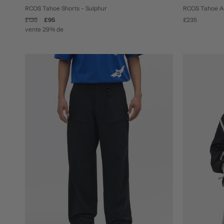
RCOS Tahoe Shorts - Sulphur
RCOS Tahoe An
£135
£95
£235
vente 29% de