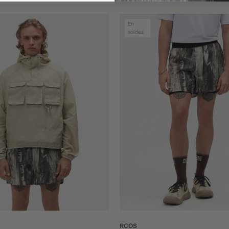
En
soldes
RCOS