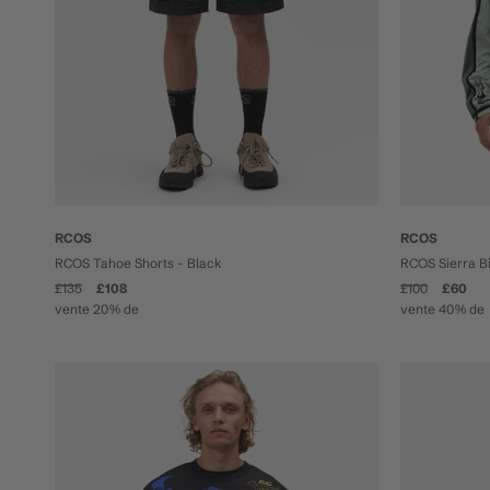
RCOS
RCOS
RCOS Tahoe Shorts - Black
RCOS Sierra B
£135
£108
£100
£60
vente 20% de
vente 40% de