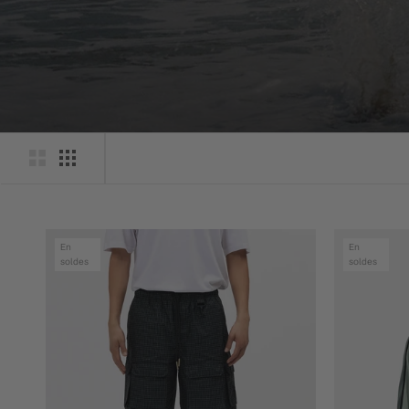
En
En
soldes
soldes