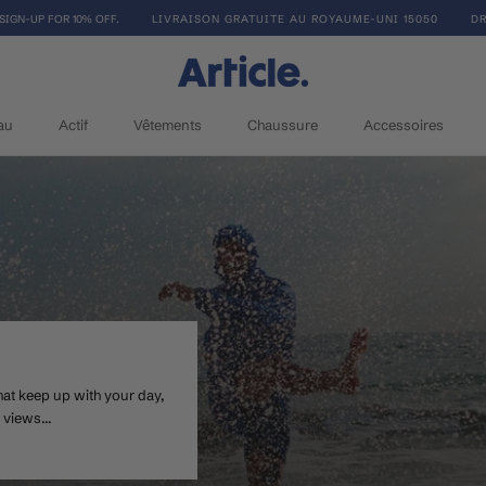
SIGN-UP FOR 10% OFF.
LIVRAISON GRATUITE AU ROYAUME-UNI 15050
DR
au
Actif
Vêtements
Chaussure
Accessoires
Actif
Vêtements
Chaussure
hat keep up with your day,
 views...