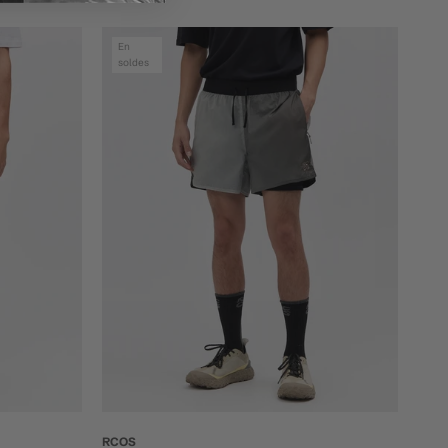
En
soldes
RCOS