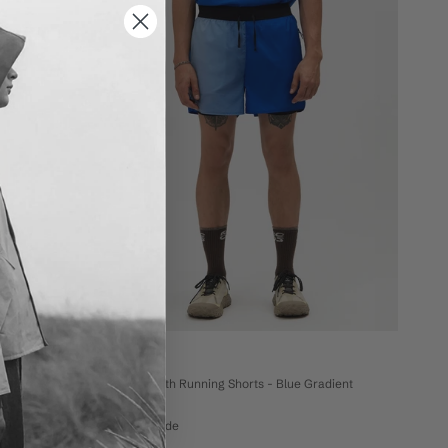
RCOS
RCOS Griffith Running Shorts - Blue Gradient
£135
£95
vente 29% de