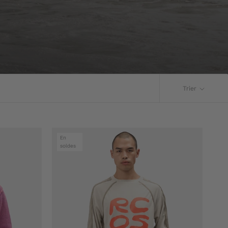
Trier
En
soldes