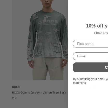
10% off y
Offer str
C
By submitting your email y
marketing.
RCOS
RCOS
RCOS Owens Jersey - Lichen Tree Bark
RCOS Stack Lo
£80
£135