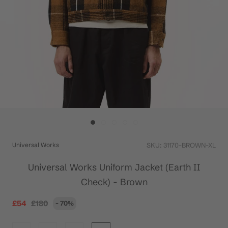
Universal Works
SKU:
31170-BROWN-XL
Universal Works Uniform Jacket (Earth II
Check) - Brown
£54
£180
- 70%