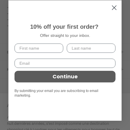
— Material: 100% Cotton, 100% Cotton Trim
— Fit: Short silhouette, regular fit
— Large check pattern
— Button placket
10% off your first order?
Offer straight to your inbox.
Expédition
Retours et échanges
Continue
By submitting your email you are subscribing to email
marketing.
À propos de l'article.
Article a ouvert ses portes à Shoreditch en 2012 et, au cours des
huit dernières années, s'est imposé comme une destination
shopping clé à Londres pour les vêtements pour hommes haut de