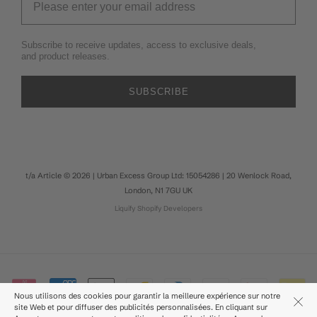
Subscribe to receive updates, access to exclusive deals,
and product releases.
SUBSCRIBE
t/a Article © 2026 | Urban Excess Group Ltd: 15054286 | 20 Wenlock Road,
London, N1 7GU UK
Liquify
Shopify Developers
Nous utilisons des cookies pour garantir la meilleure expérience sur notre
site Web et pour diffuser des publicités personnalisées. En cliquant sur