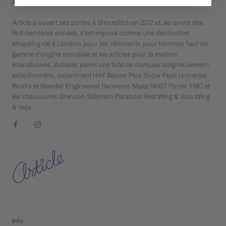
À propos de l'article.
Article a ouvert ses portes à Shoreditch en 2012 et, au cours des
huit dernières années, s'est imposé comme une destination
shopping clé à Londres pour les vêtements pour hommes haut de
gamme d'origine mondiale et les articles pour la maison
scandinaves. Achetez parmi une liste de marques soigneusement
sélectionnées, notamment HAY Beams Plus Snow Peak Universal
Works et Wander Engineered Garments Maap NN07 Porter YMC et
les chaussures Grenson Salomon Paraboot Red Wing & Veja.Wing
& Veja.
Info