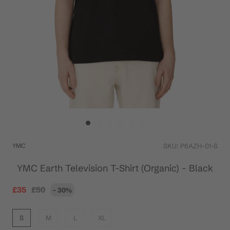
YMC
SKU:
P6AZH-01-S
YMC Earth Television T-Shirt (Organic) - Black
£35
£50
- 30%
S
M
L
XL