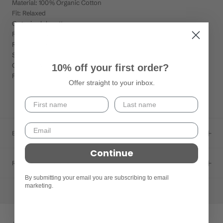
Material: 100% Organic Cotton
Fit: Relaxed
Organic slub cotton
Raglan sleeves
Ribbed neckband
Single turned cuff and hem
Organic: Made in Portugal
10% off your first order?
Product SKU: P6AZH-01
Offer straight to your inbox.
Expédition
Continue
Retours et échanges
By submitting your email you are subscribing to email
marketing.